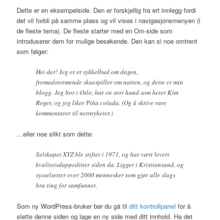
Dette er en eksempelside. Den er forskjellig fra ert innlegg fordi
det vil forbli på samme plass og vil vises i navigasjonsmenyen (i
de fleste tema). De fleste starter med en Om-side som
introduserer dem for mulige besøkende. Den kan si noe omtrent
som følger:
Hei der! Jeg er et sykkelbud om dagen,
fremadstormende skuespiller om natten, og dette er min
blogg. Jeg bor i Oslo, har en stor hund som heter Kim
Roger, og jeg liker Piña colada. (Og å skrive rare
kommentarer til nettnyheter.)
…eller noe slikt som dette:
Selskapet XYZ ble stiftet i 1971, og har vært levert
kvalitetsduppeditter siden da. Ligger i Kristiansund, og
sysselsetter over 2000 mennesker som gjør alle slags
bra ting for samfunnet.
Som ny WordPress-bruker bør du gå til
ditt kontrollpanel
for å
slette denne siden og lage en ny side med ditt innhold. Ha det