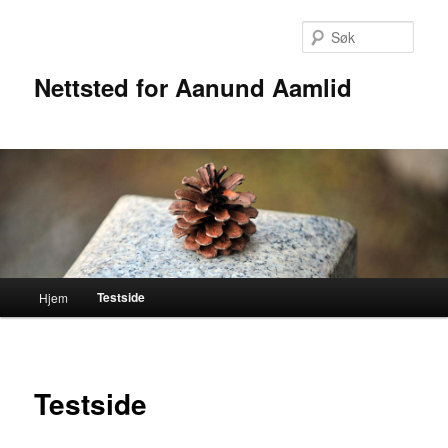
Gå
direkte
Søk
til
hovedinnholdet
Nettsted for Aanund Aamlid
Hovedmeny
Testside
Hjem
Testside