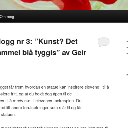
Om meg
logg nr 3: ”Kunst? Det
ammel blå tyggis” av Geir
egget får frem hvordan en statue kan inspirere elevene til å
iere fritt, og at du holdt deg åpen til de
es til å medvirke til elevenes tankespinn. Du
 litt andre forutsetninger som slår til og får
 statuen.
modaliteter skaper tolkningsmuligheter og kan inspirere til