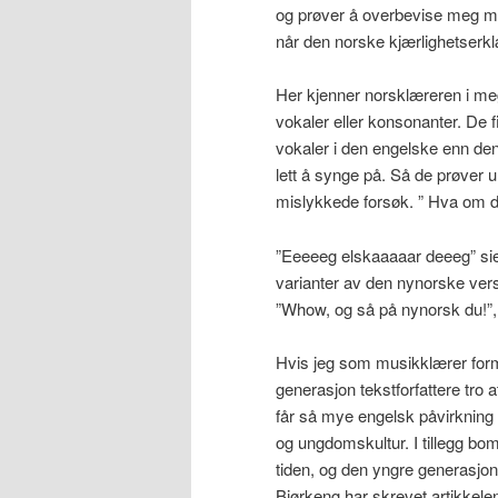
og prøver å overbevise meg m
når den norske kjærlighetserk
Her kjenner norsklæreren i meg
vokaler eller konsonanter. De fi
vokaler i den engelske enn de
lett å synge på. Så de prøver u
mislykkede forsøk. ” Hva om d
”Eeeeeg elskaaaaar deeeg” sier
varianter av den nynorske
”Whow, og så på nynorsk du!”, 
Hvis jeg som musikklærer formi
generasjon tekstforfattere tro 
får så mye engelsk påvirkning
og ungdomskultur. I tillegg b
tiden, og den yngre generasjon 
Bjørkeng har skrevet artikkele