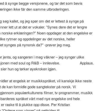
ed å synge begge versjonene, og tar det som bevis
læringen ikke får den samme utbroderingen.
 seg kallet, og jeg spør om det er lettest å synge på
nner lett ut at det er vokaler. ”Synes dere det er lengre
n norske erklæringen?” Noen oppdager at den engelske er
like rytmer og oppdelinger av det norske, heller
et synges på nynorsk da?” -prøver jeg meg.
 jenta, og sangeren i meg våkner – jeg synger ulike
 versjonen med soul og R&B – innlevelse. Applaus.
sier hun og tørker øyekroken igjen.
dler at engelsk er musikkspråket, vil kanskje ikke neste
at de kan formidle gode sangtekster på norsk. Vi
 gjennom populærkulturens filmer, tv-programmer, musikk
ombarderes språket vårt med nye engelske ord hele
er raske til å plukke opp disse. Per Kristian
n ”Ordene som vinner” på nettsiden til