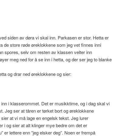
 siden av døra vi skal inn. Parkasen er stor. Hetta er
ra de store røde øreklokkene som jeg vet finnes inni
an spores, selv om resten av klassen velter inn
yer meg ned for å se inn i hetta, og der ser jeg to blanke
hetta og drar ned øreklokkene og sier:
ne inn i klasserommet. Det er musikktime, og i dag skal vi
. Jeg ser at tåren er tørket bort og øreklokkene
 sier at vi må lage en engelsk tekst. Jeg lurer
r i og sier at alt klinger mye bedre om det er
” er lettere enn ”jeg elsker deg”. Noen er frempå