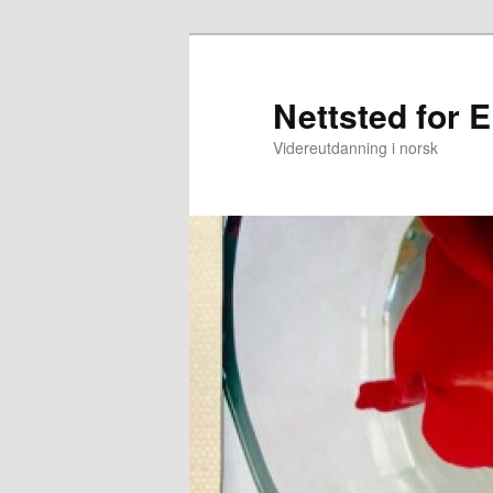
Gå
Gå
direkte
direkte
til
til
Nettsted for E
hovedinnholdet
sekundærinnholdet
Videreutdanning i norsk