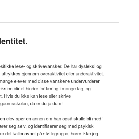
entitet.
sifikke lese- og skrivevansker. De har dysleksi og
rykkes gjennom overaktivitet eller underaktivitet.
 at mange elever med disse vanskene undervurderer
ksien blir et hinder for læring i mange fag, og
et. Hvis du ikke kan lese eller skrive
ngdomsskolen, da er du jo dum!
g en elev spør en annen om han også skulle bli med i
rer seg selv, og identifiserer seg med psykisk
 det kallenavnet på støttegruppa, hører ikke jeg