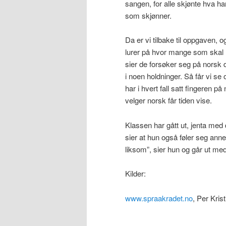
sangen, for alle skjønte hva han
som skjønner.
Da er vi tilbake til oppgaven, o
lurer på hvor mange som skal 
sier de forsøker seg på norsk d
i noen holdninger. Så får vi s
har i hvert fall satt fingeren p
velger norsk får tiden vise.
Klassen har gått ut, jenta me
sier at hun også føler seg anne
liksom”, sier hun og går ut me
Kilder:
www.spraakradet.no
, Per Kri