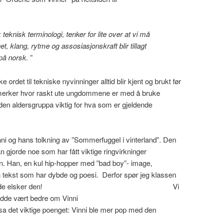
teknisk terminologi, tenker for lite over at vi må
, klang, rytme og assosiasjonskraft blir tillagt
 på norsk.
”
 ordet til tekniske nyvinninger alltid blir kjent og brukt før
g merker hvor raskt ute ungdommene er med å bruke
den aldersgruppa viktig for hva som er gjeldende
inni og hans tolkning av ”Sommerfuggel i vinterland”. Den
han gjorde noe som har fått viktige ringvirkninger
n. Han, en kul hip-hopper med ”bad boy”- image,
n tekst som har dybde og poesi. Derfor spør jeg klassen
e sangen, og de elsker den! Vi
adde vært bedre om Vinni
 sa det viktige poenget: Vinni ble mer pop med den