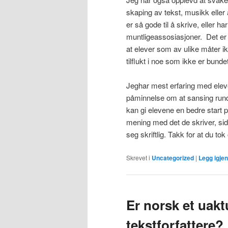
skaping av tekst, musikk eller 
er så gode til å skrive, eller h
muntligeassosiasjoner. Det er 
at elever som av ulike måter ik
tilflukt i noe som ikke er bundet
Jeghar mest erfaring med ele
påminnelse om at sansing rundt
kan gi elevene en bedre start p
mening med det de skriver, side
seg skriftlig. Takk for at du tok
Skrevet i
Uncategorized
|
Legg igje
Er norsk et uakt
tekstforfattere?