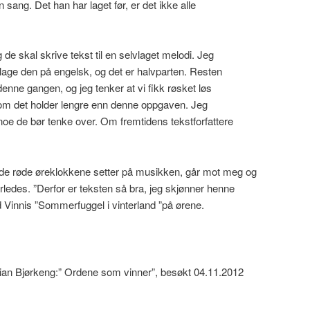
 sang. Det han har laget før, er det ikke alle
g de skal skrive tekst til en selvlaget melodi. Jeg
lage den på engelsk, og det er halvparten. Resten
enne gangen, og jeg tenker at vi fikk røsket løs
e om det holder lengre enn denne oppgaven. Jeg
å noe de bør tenke over. Om fremtidens tekstforfattere
d de røde øreklokkene setter på musikken, går mot meg og
rledes. ”Derfor er teksten så bra, jeg skjønner henne
d Vinnis ”Sommerfuggel i vinterland ”på ørene.
stian Bjørkeng:” Ordene som vinner”, besøkt 04.11.2012