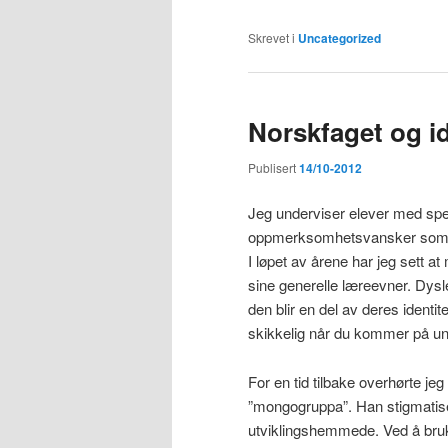
Skrevet i
Uncategorized
Norskfaget og id
Publisert
14/10-2012
Jeg underviser elever med spe
oppmerksomhetsvansker som utt
I løpet av årene har jeg sett
sine generelle læreevner. Dysle
den blir en del av deres identit
skikkelig når du kommer på u
For en tid tilbake overhørte je
”mongogruppa”. Han stigmatise
utviklingshemmede. Ved å bruke