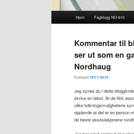
Hovedmeny
Hjem
Fagblogg NO-910
Kommentar til b
ser ut som en g
Nordhaug
Publisert
19/11-2012
Jeg synes du i dette blogginnl
skrive en tekst. At de fikk assos
ulike tolkningsmulighetene syn
opplevde at det er en person med
de beste assosiasjonene rundt
Jeg har også opplevd at svake 