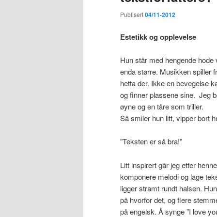
Publisert
04/11-2012
Estetikk og opplevelse
Hun står med hengende hode ved
enda større. Musikken spiller f
hetta der. Ikke en bevegelse k
og finner plassene sine. Jeg bø
øyne og en tåre som triller.
Så smiler hun litt, vipper bort 
”Teksten er så bra!”
Litt inspirert går jeg etter hen
komponere melodi og lage tekst
ligger stramt rundt halsen. Hun
på hvorfor det, og flere stemme
på engelsk. Å synge ”I love you