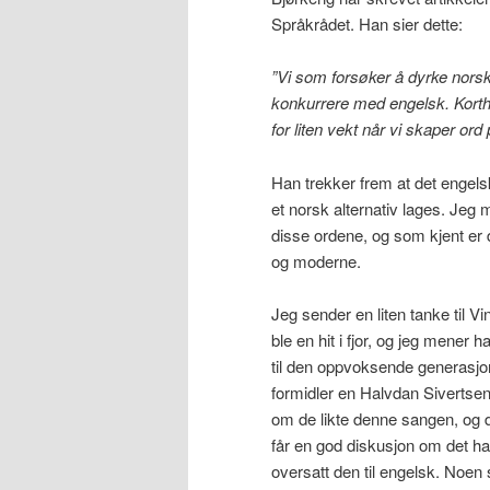
Språkrådet. Han sier dette:
”Vi som forsøker å dyrke norsk 
konkurrere med engelsk. Korthet
for liten vekt når vi skaper ord
Han trekker frem at det engelske
et norsk alternativ lages. Je
disse ordene, og som kjent er 
og moderne.
Jeg sender en liten tanke til V
ble en hit i fjor, og jeg mener 
til den oppvoksende generasjo
formidler en Halvdan Sivertse
om de likte denn
får en god diskusjon om det h
oversatt den til engelsk. Noen